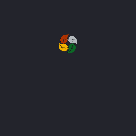
παραγωγής φυτών λαχανικών σε ένα μικρό θερμοκήπιο, η
Green Forest έχει εξελιχθεί στη μεγαλύτερη και πιο βραβευμένη
εταιρεία εξωραϊσμού στην Κύπρο καθώς και σε έναν από τους
μεγαλύτερους παραγωγούς και προμηθευτές εγχώριων και
εισαγόμενων φυτών.
ΔΙΑΒΆΣΤΕ ΠΕΡΙΣΣΌΤΕΡΑ
Γρήγοροι Σύνδεσμοι
Σχετικά με εμάς
Οι υπηρεσίες μας
Τα έργα μας
Το ιστολόγιό μας
Επικοινωνήστε μαζί μας