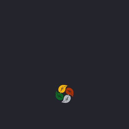
Συντήρηση κήπου και
διαβούλευση
Σούπερ ποιότητα με ανώτερα
αποτελέσματα
ΟΙ ΥΠΗΡΕΣΊΕΣ ΜΑΣ