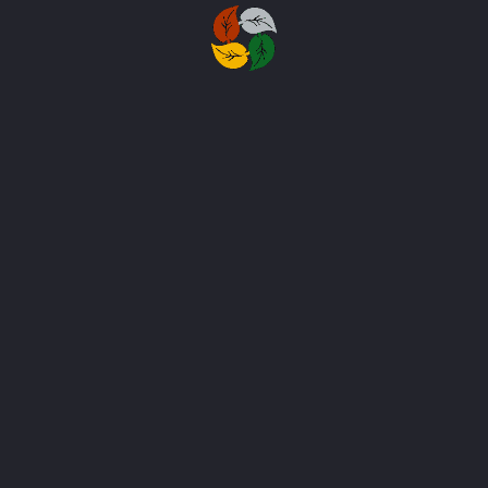
Быстрые Ссылки
О нас
Наши услуги
Наши проекты
Наш блог
Связаться с нами
Наши Услуги
Дизайн-услуги
Строительные услуги