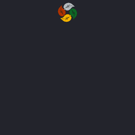
Быстрые Ссылки
О нас
Наши услуги
Наши проекты
Наш блог
Связаться с нами
Наши Услуги
Дизайн-услуги
Строительные услуги